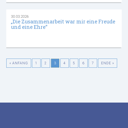
30.03.2026
„Die Zusammenarbeit war mir eine Freude
und eine Ehre“
« ANFANG
1
2
3
4
5
6
7
ENDE »