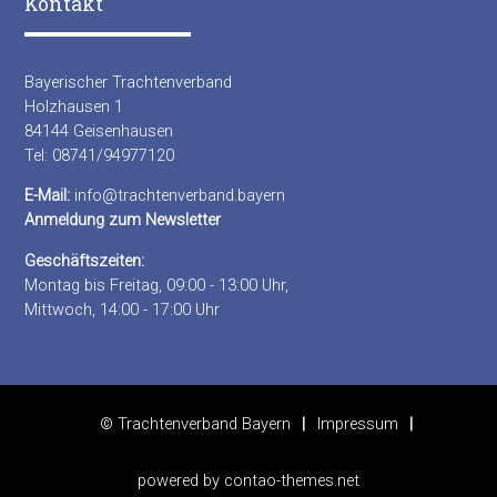
Kontakt
Bayerischer Trachtenverband
Holzhausen 1
84144 Geisenhausen
Tel: 08741/94977120
E-Mail:
info@trachtenverband.bayern
Anmeldung zum Newsletter
Geschäftszeiten:
Montag bis Freitag, 09:00 - 13:00 Uhr,
Mittwoch, 14:00 - 17:00 Uhr
© Trachtenverband Bayern
Impressum
powered by
contao-themes.net