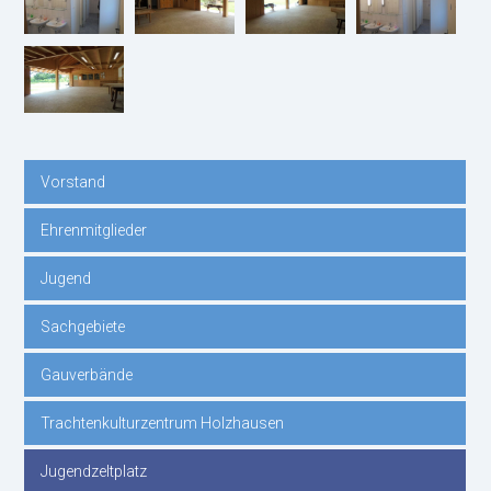
Vorstand
Navigation
Ehrenmitglieder
überspringen
Jugend
Sachgebiete
Gauverbände
Trachtenkulturzentrum Holzhausen
Jugendzeltplatz