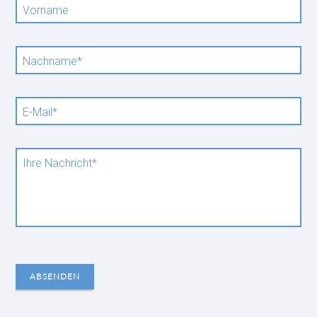
Vorname
Pflichtfeld
Nachname
*
Pflichtfeld
E-Mail
*
Pflichtfeld
Ihre Nachricht
*
ABSENDEN