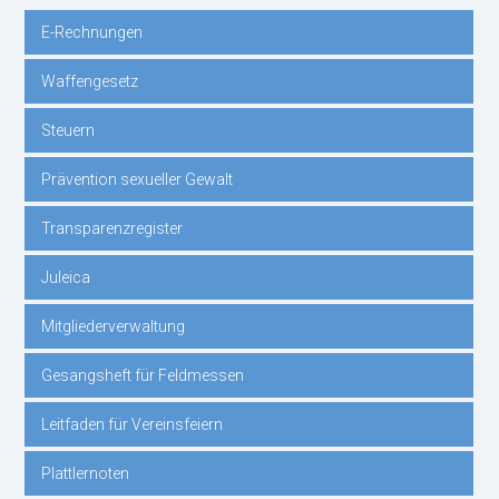
E-Rechnungen
Navigation
Waffengesetz
überspringen
Steuern
Prävention sexueller Gewalt
Transparenzregister
Juleica
Mitgliederverwaltung
Gesangsheft für Feldmessen
Leitfaden für Vereinsfeiern
Plattlernoten