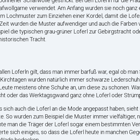
onnener Schafwolle gestrickt. Bei den Loferln für die Fr
fwollgarne verwendet. Am Anfang wurden sie noch ganz ein
m Lochmuster zum Einziehen einer Kordel, damit die Lofer
Zeit wurden die Muster aufwendiger und auch die Farben vi
piel die typischen grau-grüner Loferl zur Gebirgstracht ode
historischen Tracht.
allen Loferln gilt, dass man immer barfuß war, egal ob man
 Kirchtagen wurden natürlich immer schwarze Lederschuhe
Leute meistens ohne Schuhe an, um diese zu schonen. Was 
cht oder das Werktagsgwand ganz ohne Loferl oder Strümp
 sich auch die Loferl an die Mode angepasst haben, sieht m
e. So wurden zum Beispiel die Muster immer vielfältiger,
te man die Träger der Loferl sogar einem bestimmten Ver
rte sich einiges, so dass die Loferl heute in manchen Ge
 Wade bedecken.