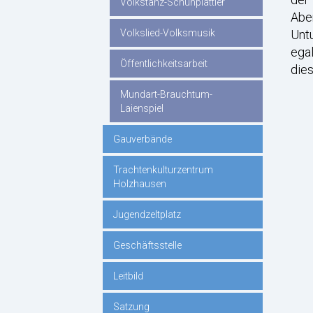
Volkstanz-Schuhplattler
Aber
Volkslied-Volksmusik
Untu
egal
Öffentlichkeitsarbeit
dies
Mundart-Brauchtum-
Laienspiel
Gauverbände
Trachtenkulturzentrum
Holzhausen
Jugendzeltplatz
Geschäftsstelle
Leitbild
Satzung