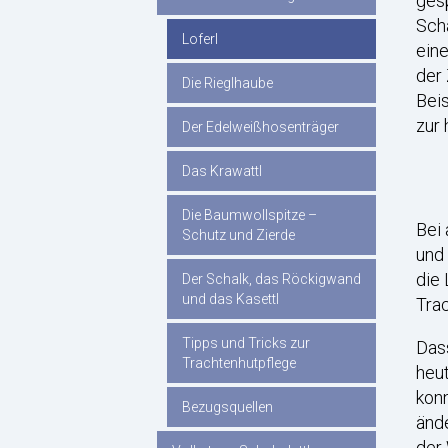
gesp
Scha
Loferl
eine
der 
Die Rieglhaube
Beis
zur 
Der Edelweißhosenträger
Das Krawattl
Die Baumwollspitze –
Bei 
Schutz und Zierde
und
die 
Der Schalk, das Röckigwand
und das Kasettl
Tra
Tipps und Tricks zur
Dass
Trachtenhutpflege
heut
konn
Bezugsquellen
ände
der