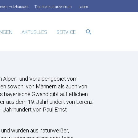
verein Holzhausen
Trachtenkulturzentrum
Laden
search
UNGEN
AKTUELLES
SERVICE
SUCHEN
en Alpen- und Voralpengebiet vom
den sowohl von Männern als auch von
s bayerische Gwand gibt auf etlichen
ilder aus dem 19. Jahrhundert von Lorenz
. Jahrhundert von Paul Ernst
n und wurden aus naturweißer,