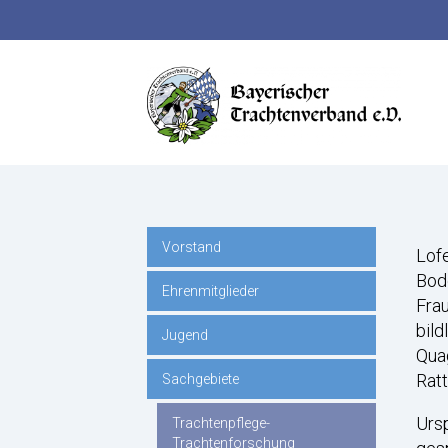
Suchbegriffe
Vorstand
Navigation
Lofe
Bod
Ehrenmitglieder
Frau
überspringen
bild
Jugend
Quag
Ratt
Sachgebiete
Ursp
Trachtenpflege-
Trachtenforschung