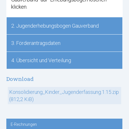
klicken.
2. Jugenderhebungsbogen Gauverband
3. Förderantragsdaten
4. Übersicht und Verteilung
Download
Konsolidierung_Kinder_Jugenderfassung.1.15.zip
(812,2 KiB)
E-Rechnungen
Navigation