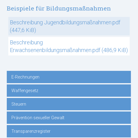
Beispiele für Bildungsmaßnahmen
Beschreibung Jugendbildungsmaßnahmen.pdf
(447,6 KiB)
Beschreibung
Erwachsenenbildungsmaßnahmen.pdf
(486,9 KiB)
E-Rechnungen
Navigation
Waffengesetz
überspringen
Steuern
Prävention sexueller Gewalt
Transparenzregister