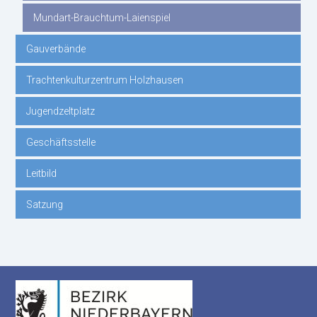
Mundart-Brauchtum-Laienspiel
Gauverbände
Trachtenkulturzentrum Holzhausen
Jugendzeltplatz
Geschäftsstelle
Leitbild
Satzung