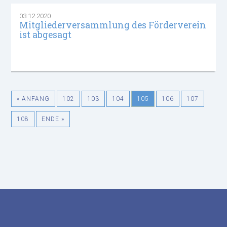
03.12.2020
Mitgliederversammlung des Förderverein
ist abgesagt
« ANFANG
102
103
104
105
106
107
108
ENDE »