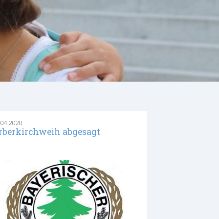
.04.2020
rberkirchweih abgesagt