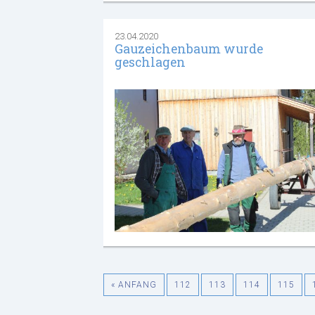
23.04.2020
Gauzeichenbaum wurde
geschlagen
« ANFANG
112
113
114
115