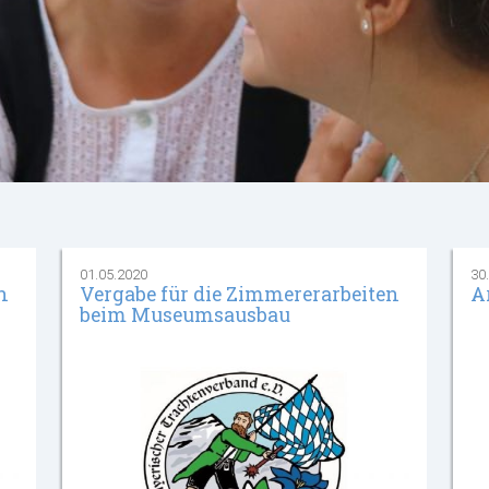
01.05.2020
30
n
Vergabe für die Zimmererarbeiten
A
beim Museumsausbau