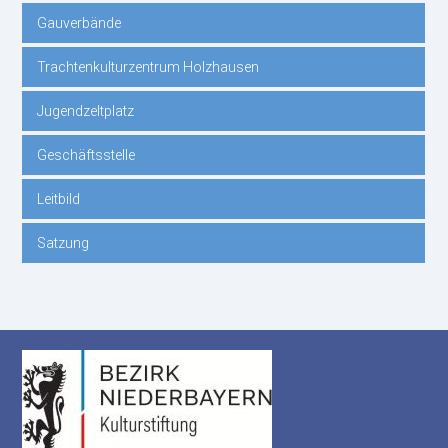
Gauverbände
Trachtenkulturzentrum Holzhausen
Jugendzeltplatz
Geschäftsstelle
Leitbild
Satzung