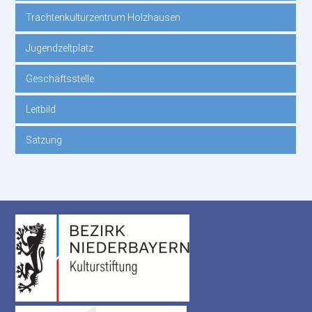
Trachtenkulturzentrum Holzhausen
Jugendzeltplatz
Geschäftsstelle
Leitbild
Satzung