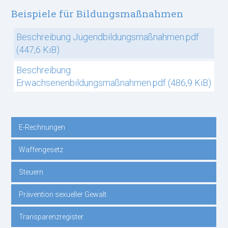
Beispiele für Bildungsmaßnahmen
Beschreibung Jugendbildungsmaßnahmen.pdf
(447,6 KiB)
Beschreibung
Erwachsenenbildungsmaßnahmen.pdf
(486,9 KiB)
E-Rechnungen
Navigation
Waffengesetz
überspringen
Steuern
Prävention sexueller Gewalt
Transparenzregister