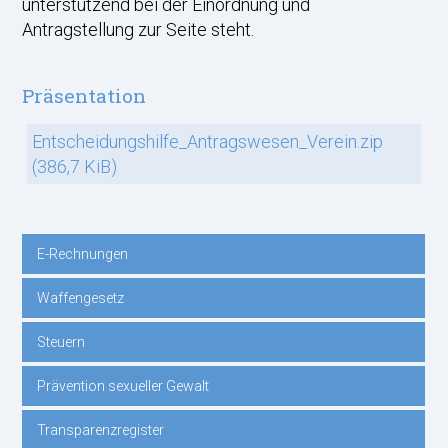
unterstützend bei der Einordnung und
Antragstellung zur Seite steht.
Präsentation
Entscheidungshilfe_Antragswesen_Verein.zip
(386,7 KiB)
E-Rechnungen
Navigation
Waffengesetz
überspringen
Steuern
Prävention sexueller Gewalt
Transparenzregister