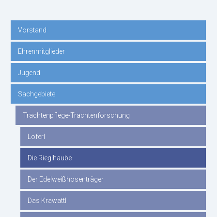
Vorstand
Navigation
Ehrenmitglieder
überspringen
Jugend
Sachgebiete
Trachtenpflege-Trachtenforschung
Loferl
Die Rieglhaube
Der Edelweißhosenträger
Das Krawattl