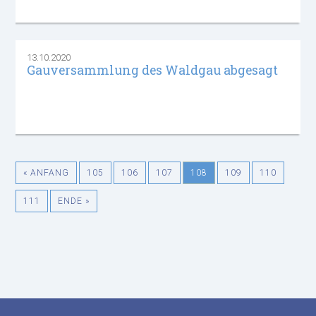
13.10.2020
Gauversammlung des Waldgau abgesagt
« ANFANG
105
106
107
108
109
110
111
ENDE »