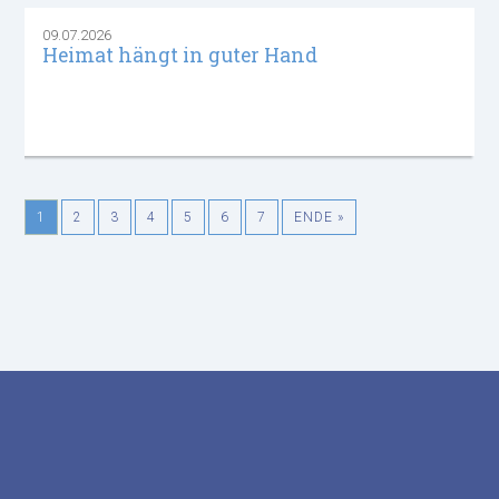
09.07.2026
Heimat hängt in guter Hand
1
2
3
4
5
6
7
ENDE »