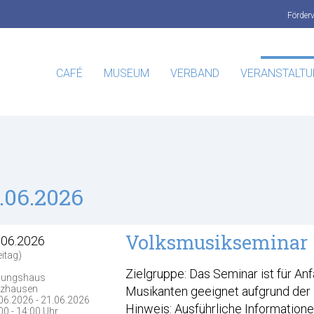
Förder
CAFÉ
MUSEUM
VERBAND
VERANSTALT
.06.2026
Volksmusikseminar
.06.2026
eitag)
Zielgruppe: Das Seminar ist für An
dungshaus
lzhausen
Musikanten geeignet aufgrund der 
06.2026 - 21.06.2026
Hinweis: Ausführliche Information
00 - 14:00 Uhr