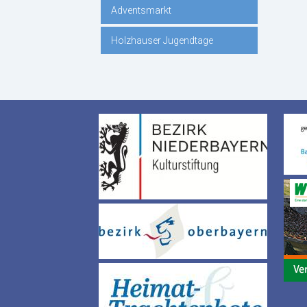
Adventsmarkt
Holzhauser Jugendtage