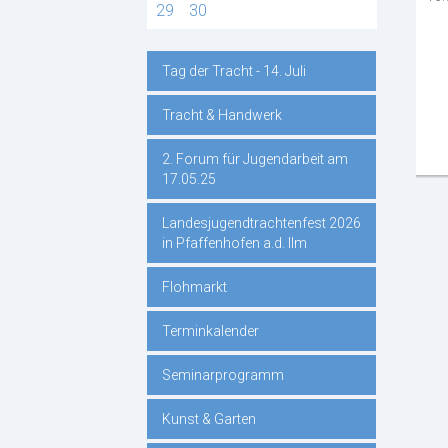
29
30
Tag der Tracht - 14. Juli
Navigation
Tracht & Handwerk
überspringen
2. Forum für Jugendarbeit am
17.05.25
Landesjugendtrachtenfest 2026
in Pfaffenhofen a.d. Ilm
Flohmarkt
Terminkalender
Seminarprogramm
Kunst & Garten