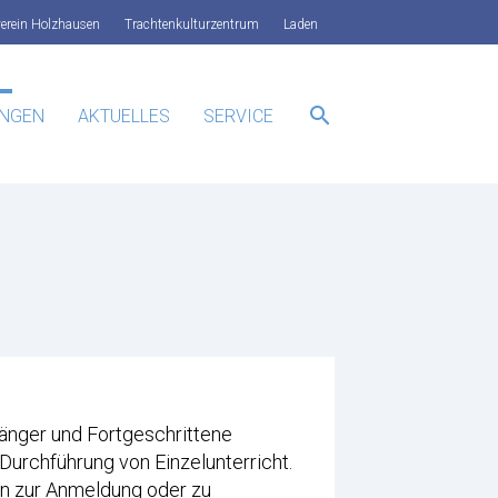
verein Holzhausen
Trachtenkulturzentrum
Laden
search
UNGEN
AKTUELLES
SERVICE
SUCHEN
fänger und Fortgeschrittene
Durchführung von Einzelunterricht.
en zur Anmeldung oder zu