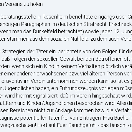
n Vereine zu holen.
sberatungsstelle in Rosenheim berichtete eingangs über G
ehörigen Paragraphen im deutschen Strafrecht. Erschreck
 wenn man das Dunkelfeld betrachtet) sowie jeder 12. Junge
äter stammen aus dem sozialen Nahfeld, zu dem auch Vere
 Strategien der Täter ein, berichtete von den Folgen für die
, daß Folgen der sexuellen Gewalt bei den Betroffenen oft 
n, wenn sich ein Kind in seinem Verhalten plötzlich verä
er einer anderen erwachsenen bzw. viel älteren Person verb
präventiv im Verein unternommen werden kann: so ist es 
 Jugendlichen haben, ein Führungszeugnis vorlegen müsse
 wird hiermit signalisiert, daß im Verein hingeschaut wird.
n, Eltern und Kinder/Jugendlichen besprochen wird. Aller
diesen Bereichen nicht zur Anklage kommen bzw. die Verfa
ugnisse potentieller Täter frei von Einträgen. Frau Bacher 
 wegzuschauen! Hört auf Euer Bauchgefühl - das täuscht oft