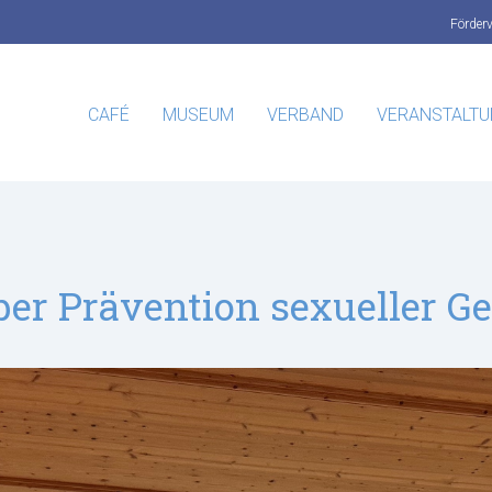
Förder
CAFÉ
MUSEUM
VERBAND
VERANSTALT
ber Prävention sexueller G