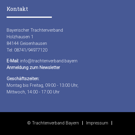
Kontakt
Bayerischer Trachtenverband
Holzhausen 1
84144 Geisenhausen
Tel: 08741/94977120
E-Mail:
info@trachtenverband.bayern
Anmeldung zum Newsletter
Geschäftszeiten:
Montag bis Freitag, 09:00 - 13:00 Uhr,
Mittwoch, 14:00 - 17:00 Uhr
© Trachtenverband Bayern
Impressum