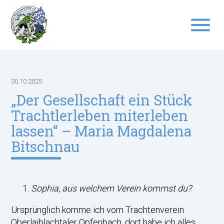
menu
Suchbegriffe
SUCHEN
30.10.2025
„Der Gesellschaft ein Stück
Trachtlerleben miterleben
lassen“ – Maria Magdalena
Bitschnau
Sophia, aus welchem Verein kommst du?
Ursprünglich komme ich vom Trachtenverein
Oberlaiblachtaler Opfenbach, dort habe ich alles