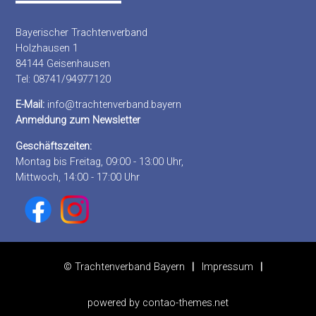
Bayerischer Trachtenverband
Holzhausen 1
84144 Geisenhausen
Tel: 08741/94977120
E-Mail:
info@trachtenverband.bayern
Anmeldung zum Newsletter
Geschäftszeiten:
Montag bis Freitag, 09:00 - 13:00 Uhr,
Mittwoch, 14:00 - 17:00 Uhr
© Trachtenverband Bayern
Impressum
powered by
contao-themes.net