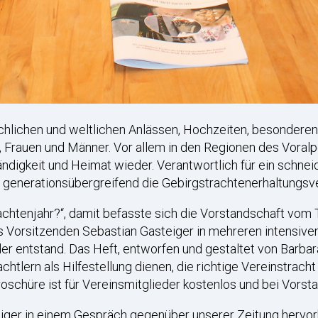
lichen und weltlichen Anlässen, Hochzeiten, besonderen F
 Frauen und Männer. Vor allem in den Regionen des Voralpe
digkeit und Heimat wieder. Verantwortlich für ein schnei
n generationsübergreifend die Gebirgstrachtenerhaltungsv
rachtenjahr?“, damit befasste sich die Vorstandschaft vom
s Vorsitzenden Sebastian Gasteiger in mehreren intensiven
er entstand. Das Heft, entworfen und gestaltet von Barbara
chtlern als Hilfestellung dienen, die richtige Vereinstrach
roschüre ist für Vereinsmitglieder kostenlos und bei Vorsta
ger in einem Gespräch gegenüber unserer Zeitung hervorho