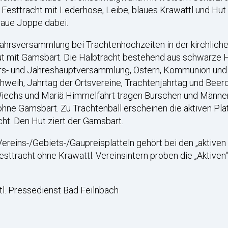
ie Festtracht mit Lederhose, Leibe, blaues Krawattl und H
graue Joppe dabei.
ahrsversammlung bei Trachtenhochzeiten in der kirchliche
t mit Gamsbart. Die Halbtracht bestehend aus schwarze H
rs- und Jahreshauptversammlung, Ostern, Kommunion und Fi
chweih, Jahrtag der Ortsvereine, Trachtenjahrtag und Beer
iechs und Mariä Himmelfahrt tragen Burschen und Männer 
hne Gamsbart. Zu Trachtenball erscheinen die aktiven Plat
cht. Den Hut ziert der Gamsbart.
reins-/Gebiets-/Gaupreisplatteln gehört bei den „aktiven
 Festtracht ohne Krawattl. Vereinsintern proben die „Aktive
l. Pressedienst Bad Feilnbach