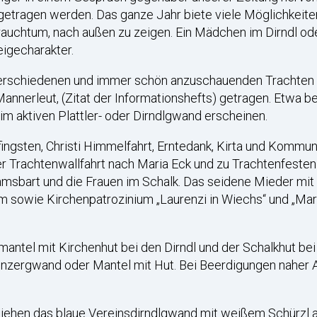
getragen werden. Das ganze Jahr biete viele Möglichkeit
rauchtum, nach außen zu zeigen. Ein Mädchen im Dirndl ode
eigecharakter.
e verschiedenen und immer schön anzuschauenden Trachten 
annerleut, (Zitat der Informationshefts) getragen. Etwa 
im aktiven Plattler- oder Dirndlgwand erscheinen.
fingsten, Christi Himmelfahrt, Erntedank, Kirta und Kommu
 Trachtenwallfahrt nach Maria Eck und zu Trachtenfesten
msbart und die Frauen im Schalk. Das seidene Mieder mit
m sowie Kirchenpatrozinium „Laurenzi in Wiechs“ und „Mari
antel mit Kirchenhut bei den Dirndl und der Schalkhut bei 
nzergwand oder Mantel mit Hut. Bei Beerdigungen naher A
ehen das blaue Vereinsdirndlgwand mit weißem Schürzl an 