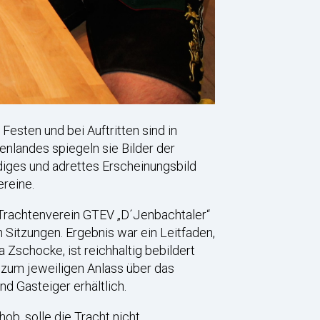
esten und bei Auftritten sind in
nlandes spiegeln sie Bilder der
diges und adrettes Erscheinungsbild
ereine.
 Trachtenverein GTEV „D´Jenbachtaler“
 Sitzungen. Ergebnis war ein Leitfaden,
 Zschocke, ist reichhaltig bebildert
t zum jeweiligen Anlass über das
nd Gasteiger erhältlich.
b, solle die Tracht nicht