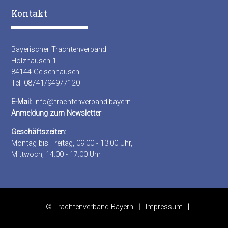
Kontakt
Bayerischer Trachtenverband
Holzhausen 1
84144 Geisenhausen
Tel: 08741/94977120
E-Mail:
info@trachtenverband.bayern
Anmeldung zum Newsletter
Geschäftszeiten:
Montag bis Freitag, 09:00 - 13:00 Uhr,
Mittwoch, 14:00 - 17:00 Uhr
© Trachtenverband Bayern
Impressum