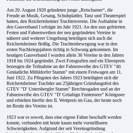
Am 20. August 1920 gründeten junge „Reischamer“, die
Freude an Musik, Gesang, Schuhplattler, Tanz und Theaterspiel
hatten, den Reichertsheimer Trachtenverein. Die Aufnahme in
den Gauverband I erfolgte im Jahr 1921. An den nun gefeierten
Festen und Fahnenweihen der neu gegründeten Vereine in
näherer und weiterer Umgebung beteiligen sich auch die
Reichertsheimer fleißig. Die Trachtenbewegung war in den
ersten Nachkriegsjahren richtig in Schwung gekommen. Im
heutigen Gauverband I wurden allein 36 Vereine in den Jahren
1918 bis 1924 gegründet. Zwei Fotografien und ein Ehrenpreis
bezeugen die Teilnahme an der Fahnenweihe des GTEV "dö
Gmüatlichn Mühldorfer Stamm" mit einem Festwagen am 11.
Juni 1922. Zu Pfingsten des Jahres 1923 beteiligten sich die
Reichertsheimer Trachtler am 25jährigen Gründungsfest des
GTEV "D' Untersbergler Stamm" Berchtesgaden und an der
Fahnenweihe des GTEV "D' Grüabign Funtenseer" Königssee
und erhielten hierfür den II. Weitpreis im Gau, der heute noch
im Besitz des Vereins ist.
1923 war es soweit, dass eine eigene Fahne beschafft werden
konnte, verbunden mit heute kaum mehr vorstellbaren
Schwierigkeiten. Aufgrund der seit Vereinsgründung