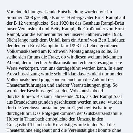
Vor eine richtungweisende Entscheidung wurden wir im
Sommer 2008 gestellt, als unser Herbergsvater Ernst Rampl auf
der B 12 verunglückte. Seit 1920 ist das Gasthaus Rampl-Bräu
unser Vereinslokal und Betty Rampl, die Großmutter von Ernst
Rampl, war die Fahnenmutter bei unserer Fahnenweihe 1923.
Nicht lange nach dem Unfall kam ein Anruf von Bert Lindauer,
der den von Ernst Rampl im Jahr 1993 ins Leben gerufenen
Volksmusikabend am Kirchweih-Montag ansagen sollte. Es
stellte sich für uns die Frage, ob wir diesen weitum bekannten
Abend, der mit echter Volksmusik und echtem Gesang unsere
Werte verkörpert, von uns durchgeführt werden kann. In einer
Ausschusssitzung wurde schnell klar, dass es nicht nur um den
Volksmusikabend ging, sondern auch um die Zukunft der
Theateraufführungen und anderer Veranstaltungen ging. So
wurde der Beschluss gefasst, den Volksmusikabend
durchzuführen. Bis zum Jahresende 2016, als der Rampl-Saal
aus Brandschutzgründen geschlossen werden musste, wurden
dort die Vereinsveranstaltungen in Eigenbewirtschaftung
durchgeführt. Das Entgegenkommen der Gutsbesitzersfamilie
Huber in Thambach ermöglichte den Umzug in den
Gutsgasthof Thambach. Kurzfristig wurde in den Saal die
Theaterbühne eingebaut und die Vereinstätigkeit konnte ohne