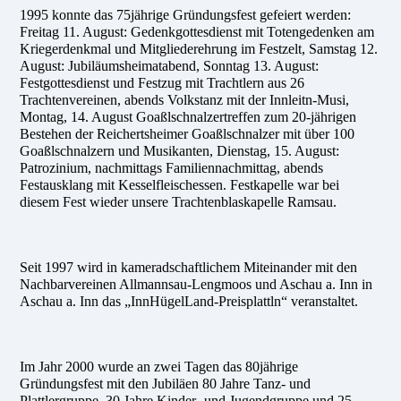
1995 konnte das 75jährige Gründungsfest gefeiert werden:
Freitag 11. August: Gedenkgottesdienst mit Totengedenken am
Kriegerdenkmal und Mitgliederehrung im Festzelt, Samstag 12.
August: Jubiläumsheimatabend, Sonntag 13. August:
Festgottesdienst und Festzug mit Trachtlern aus 26
Trachtenvereinen, abends Volkstanz mit der Innleitn-Musi,
Montag, 14. August Goaßlschnalzertreffen zum 20-jährigen
Bestehen der Reichertsheimer Goaßlschnalzer mit über 100
Goaßlschnalzern und Musikanten, Dienstag, 15. August:
Patrozinium, nachmittags Familiennachmittag, abends
Festausklang mit Kesselfleischessen. Festkapelle war bei
diesem Fest wieder unsere Trachtenblaskapelle Ramsau.
Seit 1997 wird in kameradschaftlichem Miteinander mit den
Nachbarvereinen Allmannsau-Lengmoos und Aschau a. Inn in
Aschau a. Inn das „InnHügelLand-Preisplattln“ veranstaltet.
Im Jahr 2000 wurde an zwei Tagen das 80jährige
Gründungsfest mit den Jubiläen 80 Jahre Tanz- und
Plattlergruppe, 30 Jahre Kinder- und Jugendgruppe und 25