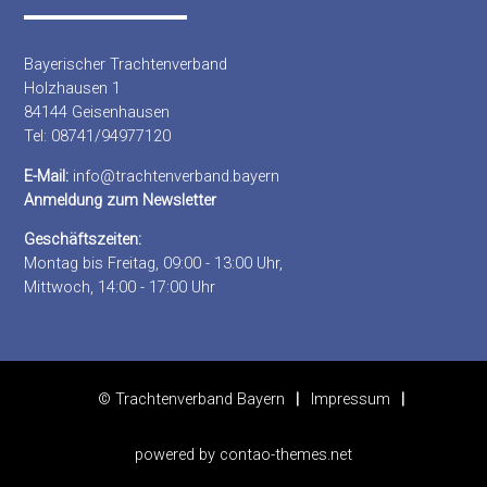
Bayerischer Trachtenverband
Holzhausen 1
84144 Geisenhausen
Tel: 08741/94977120
E-Mail:
info@trachtenverband.bayern
Anmeldung zum Newsletter
Geschäftszeiten:
Montag bis Freitag, 09:00 - 13:00 Uhr,
Mittwoch, 14:00 - 17:00 Uhr
© Trachtenverband Bayern
Impressum
powered by
contao-themes.net