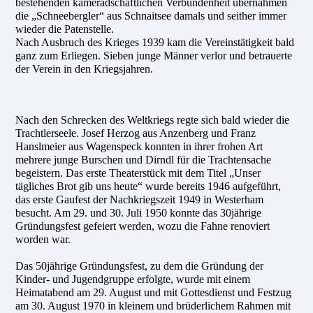
bestehenden kameradschaftlichen Verbundenheit übernahmen
die „Schneebergler“ aus Schnaitsee damals und seither immer
wieder die Patenstelle.
Nach Ausbruch des Krieges 1939 kam die Vereinstätigkeit bald
ganz zum Erliegen. Sieben junge Männer verlor und betrauerte
der Verein in den Kriegsjahren.
Nach den Schrecken des Weltkriegs regte sich bald wieder die
Trachtlerseele. Josef Herzog aus Anzenberg und Franz
Hanslmeier aus Wagenspeck konnten in ihrer frohen Art
mehrere junge Burschen und Dirndl für die Trachtensache
begeistern. Das erste Theaterstück mit dem Titel „Unser
tägliches Brot gib uns heute“ wurde bereits 1946 aufgeführt,
das erste Gaufest der Nachkriegszeit 1949 in Westerham
besucht. Am 29. und 30. Juli 1950 konnte das 30jährige
Gründungsfest gefeiert werden, wozu die Fahne renoviert
worden war.
Das 50jährige Gründungsfest, zu dem die Gründung der
Kinder- und Jugendgruppe erfolgte, wurde mit einem
Heimatabend am 29. August und mit Gottesdienst und Festzug
am 30. August 1970 in kleinem und brüderlichem Rahmen mit