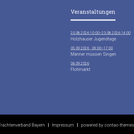
Veranstaltungen
20.08.2026 10:00–23.08.2026 14:00
Holzhauser Jugendtage
05.09.2026 , 09:00–17:00
Männer müssen Singen
06.09.2026
Flohmarkt
rachtenverband Bayern
Impressum
powered by
contao-themes