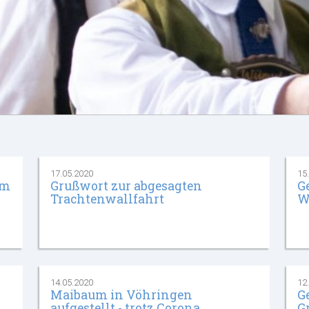
17.05.2020
15
im
Grußwort zur abgesagten
G
Trachtenwallfahrt
W
14.05.2020
12
Maibaum in Vöhringen
G
aufgestellt - trotz Corona
G