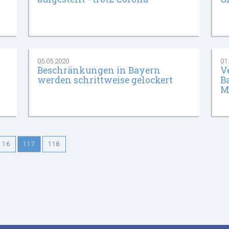
05.05.2020
01
Beschränkungen in Bayern
V
werden schrittweise gelockert
B
M
116
117
118