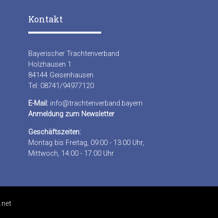
Kontakt
Bayerischer Trachtenverband
Holzhausen 1
84144 Geisenhausen
Tel: 08741/94977120
E-Mail:
info@trachtenverband.bayern
Anmeldung zum Newsletter
Geschäftszeiten:
Montag bis Freitag, 09:00 - 13:00 Uhr,
Mittwoch, 14:00 - 17:00 Uhr
.net