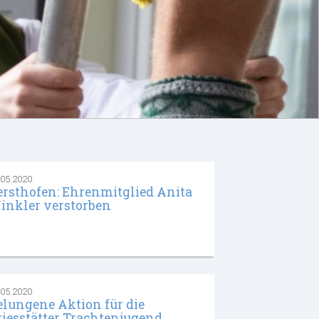
.05.2020
ersthofen: Ehrenmitglied Anita
inkler verstorben
.05.2020
elungene Aktion für die
riesstätter Trachtenjugend